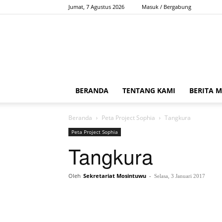
Jumat, 7 Agustus 2026
Masuk / Bergabung
BERANDA
TENTANG KAMI
BERITA 
Beranda
Peta Project Sophia
Tangkura
Peta Project Sophia
Tangkura
Oleh
Sekretariat Mosintuwu
-
Selasa, 3 Januari 2017