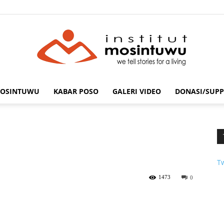
MOSINTUWU
KABAR POSO
GALERI VIDEO
DONASI/SUPP
mosintuwu.com
T
1473
0