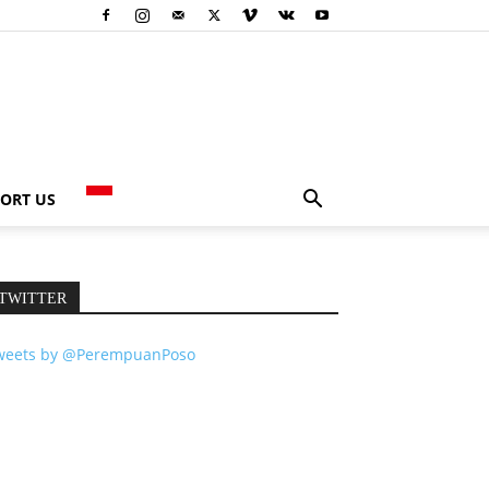
ORT US
TWITTER
weets by @PerempuanPoso