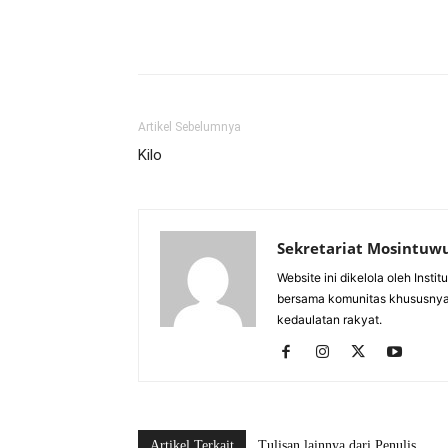
Artikel Sebelumnya
Kilo
Sekretariat Mosintuw
Website ini dikelola oleh Inst
bersama komunitas khususnya
kedaulatan rakyat.
Artikel Terkait
Tulisan lainnya dari Penulis