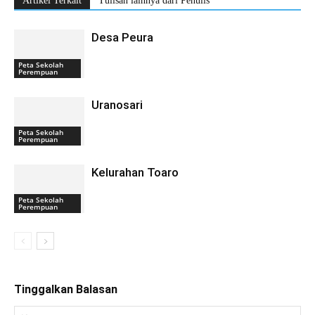
Artikel Terkait
Tulisan lainnya dari Penulis
Desa Peura
Peta Sekolah
Perempuan
Uranosari
Peta Sekolah
Perempuan
Kelurahan Toaro
Peta Sekolah
Perempuan
Tinggalkan Balasan