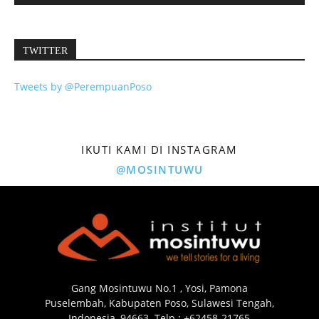
TWITTER
Tweets by @PerempuanPoso
IKUTI KAMI DI INSTAGRAM
@MOSINTUWU
Gang Mosintuwu No.1 , Yosi, Pamona
Puselembah, Kabupaten Poso, Sulawesi Tengah,
Indonesia, 94663. Telp : +62458-21765