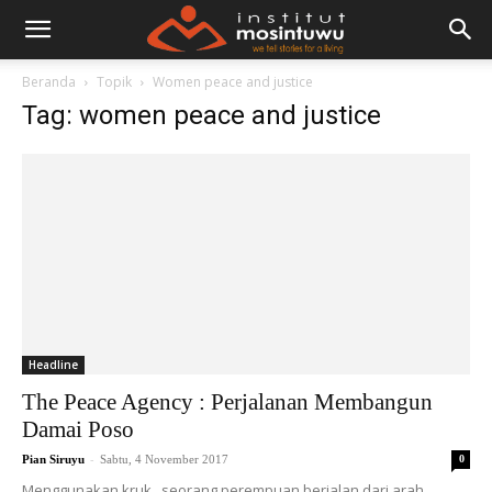
Beranda
Topik
Women peace and justice
Tag: women peace and justice
Headline
The Peace Agency : Perjalanan Membangun
Damai Poso
-
Pian Siruyu
Sabtu, 4 November 2017
0
Menggunakan kruk , seorang perempuan berjalan dari arah