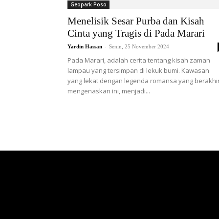
Geopark Poso
Menelisik Sesar Purba dan Kisah
Cinta yang Tragis di Pada Marari
-
Yardin Hassan
Senin, 25 November 2024
Pada Marari, adalah cerita tentang kisah zaman
lampau yang tersimpan di lekuk bumi. Kawasan
yang lekat dengan legenda romansa yang berakhi
mengenaskan ini, menjadi...