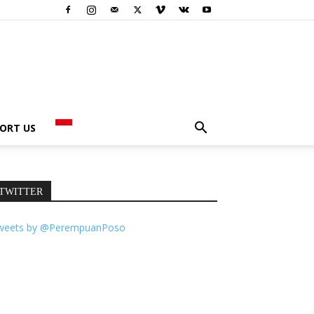
ORT US
TWITTER
weets by @PerempuanPoso