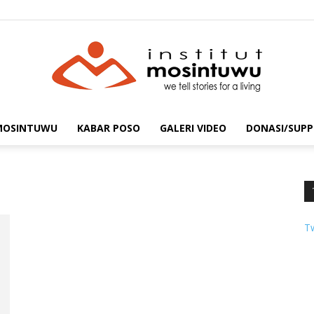
 MOSINTUWU
KABAR POSO
GALERI VIDEO
DONASI/SUPP
mosintuwu.com
T