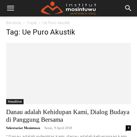
Beranda
Topik
Ue Puro Akustik
Tag: Ue Puro Akustik
Headline
Danau adalah Kehidupan Kami, Dialog Budaya
di Panggung Bersama
-
Sekretariat Mosintuwu
Senin, 9 April 2018
0
“ Danau adalah indentitas kami, danau adalah kebanggaan kami,