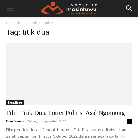
Beranda
Topik
Titik dua
Tag: titik dua
Headline
Film Titik Dua, Potret Politisi Asal Ngomong
-
Pian Siruyu
Sabtu, 10 September 2022
0
Film pendek durasi 3 menit berjudul Titik Dua tayang di vidio.com
sejak September hingga Oktober 2022 dalam rangka Jakarta Film