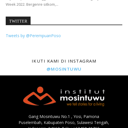
Week 2022. Bergenre sitkom,...
TWITTER
Tweets by @PerempuanPoso
IKUTI KAMI DI INSTAGRAM
@MOSINTUWU
Gang Mosintuwu No.1 , Yosi, Pamona
Puselembah, Kabupaten Poso, Sulawesi Tengah,