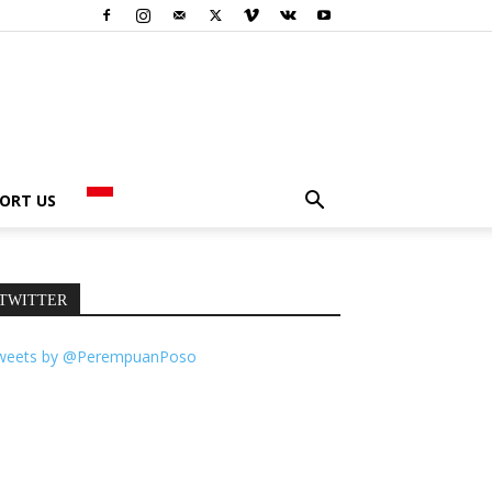
ORT US
TWITTER
weets by @PerempuanPoso