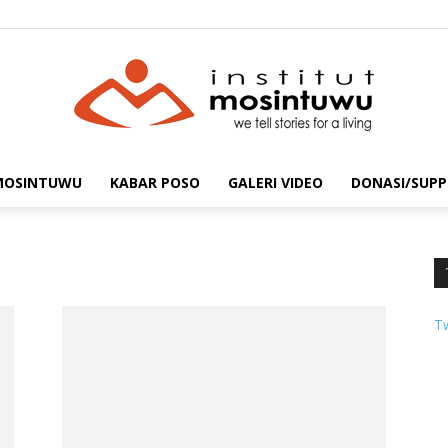
 MOSINTUWU
KABAR POSO
GALERI VIDEO
DONASI/SUPP
mosintuwu.com
T