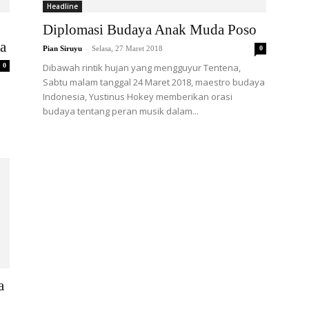
Headline
Diplomasi Budaya Anak Muda Poso
a
-
Pian Siruyu
Selasa, 27 Maret 2018
0
0
Dibawah rintik hujan yang mengguyur Tentena,
Sabtu malam tanggal 24 Maret 2018, maestro budaya
Indonesia, Yustinus Hokey memberikan orasi
budaya tentang peran musik dalam...
a