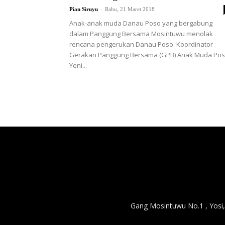
-
Pian Siruyu
Rabu, 21 Maret 2018
Anak-anak muda Danau Poso yang bergabung
dalam Panggung Bersama Mosintuwu menolak
rencana pengerukan Danau Poso. Koordinator
Gerakan Panggung Bersama (GPB) Anak Muda Pos
Yeni...
Gang Mosintuwu No.1 , Yosi