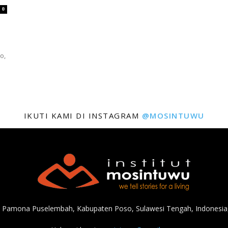
0
o,
IKUTI KAMI DI INSTAGRAM
@MOSINTUWU
, Pamona Puselembah, Kabupaten Poso, Sulawesi Tengah, Indonesia,