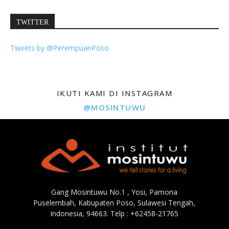
TWITTER
Tweets by @PerempuanPoso
IKUTI KAMI DI INSTAGRAM
@MOSINTUWU
Gang Mosintuwu No.1 , Yosi, Pamona
Puselembah, Kabupaten Poso, Sulawesi Tengah,
Indonesia, 94663. Telp : +62458-21765