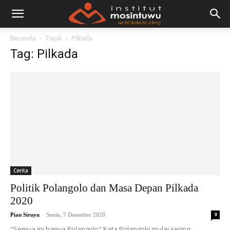
Beranda
Topik
Pilkada
Tag: Pilkada
Cerita
Politik Polangolo dan Masa Depan Pilkada
2020
-
Pian Siruyu
Senin, 7 Desember 2020
0
"Semua ini hanya Polangolo" Kata Polangolo mulai sering