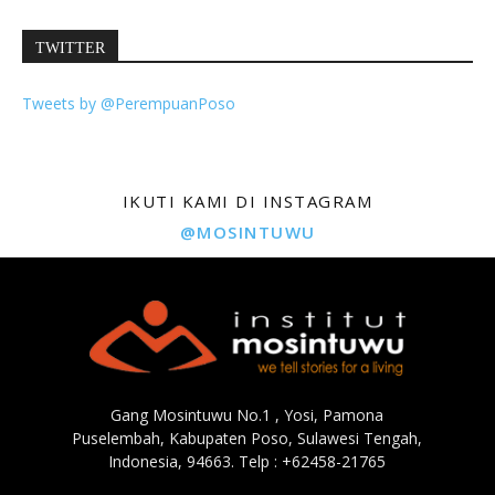
TWITTER
Tweets by @PerempuanPoso
IKUTI KAMI DI INSTAGRAM
@MOSINTUWU
Gang Mosintuwu No.1 , Yosi, Pamona
Puselembah, Kabupaten Poso, Sulawesi Tengah,
Indonesia, 94663. Telp : +62458-21765