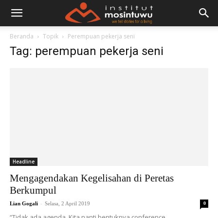
Beranda
Topik
Perempuan pekerja seni
Tag: perempuan pekerja seni
Headline
Mengagendakan Kegelisahan di Peretas
Berkumpul
-
Lian Gogali
Selasa, 2 April 2019
0
“Tidak ada agenda, Kita nanti bentuknya conference