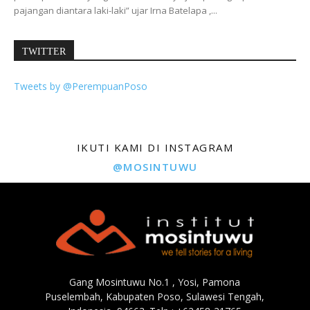
pajangan diantara laki-laki” ujar Irna Batelapa ,...
TWITTER
Tweets by @PerempuanPoso
IKUTI KAMI DI INSTAGRAM
@MOSINTUWU
Gang Mosintuwu No.1 , Yosi, Pamona
Puselembah, Kabupaten Poso, Sulawesi Tengah,