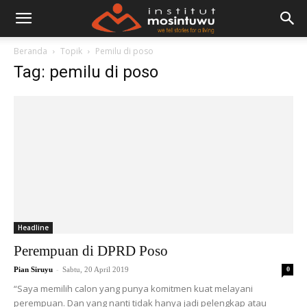
Beranda
Topik
Pemilu di poso
Tag: pemilu di poso
Headline
Perempuan di DPRD Poso
-
Pian Siruyu
Sabtu, 20 April 2019
0
“Saya memilih calon yang punya komitmen kuat melayani
perempuan. Dan yang nanti tidak hanya jadi pelengkap atau