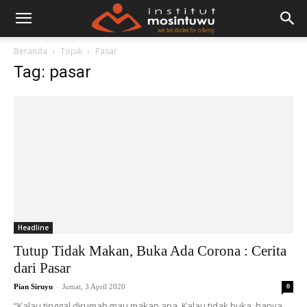
Beranda
Topik
Pasar
Tag: pasar
Headline
Tutup Tidak Makan, Buka Ada Corona : Cerita
dari Pasar
-
Pian Siruyu
Jumat, 3 April 2020
0
“Kalau tinggal dirumah mau makan apa. Kalau tidak buka, hanya