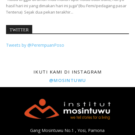
hasil hari ini yang dimakan hari ini juga”(Ibu Femi/pedagang pasar
Tentena) Sejak dua pekan terakhir...
TWITTER
Tweets by @PerempuanPoso
IKUTI KAMI DI INSTAGRAM
@MOSINTUWU
Gang Mosintuwu No.1 , Yosi, Pamona