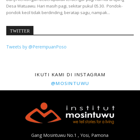
Desa Watuawu. Hari masih pagi, sekitar pukul 05.30. Pondok-
pondok kecil tidak berdinding, beratap sagu, nampak...
TWITTER
Tweets by @PerempuanPoso
IKUTI KAMI DI INSTAGRAM
@MOSINTUWU
Gang Mosintuwu No.1 , Yosi, Pamona