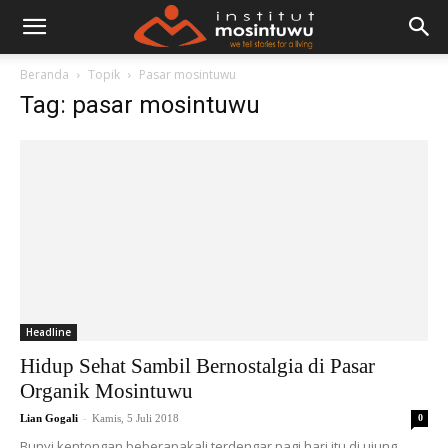
Beranda
Topik
Pasar mosintuwu
Tag: pasar mosintuwu
Headline
Hidup Sehat Sambil Bernostalgia di Pasar
Organik Mosintuwu
-
Lian Gogali
Kamis, 5 Juli 2018
0
Bunyi kentongan beberapakali terdengar pagi hari itu di ujung