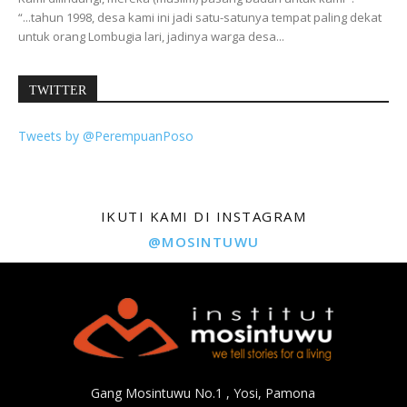
“...tahun 1998, desa kami ini jadi satu-satunya tempat paling dekat
untuk orang Lombugia lari, jadinya warga desa...
TWITTER
Tweets by @PerempuanPoso
IKUTI KAMI DI INSTAGRAM
@MOSINTUWU
Gang Mosintuwu No.1 , Yosi, Pamona