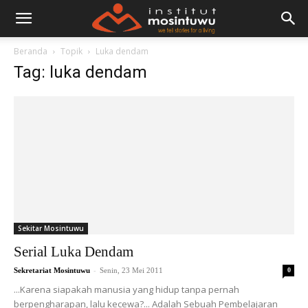
Beranda
Topik
Luka dendam
Tag: luka dendam
Sekitar Mosintuwu
Serial Luka Dendam
-
Sekretariat Mosintuwu
Senin, 23 Mei 2011
0
...Karena siapakah manusia yang hidup tanpa pernah
berpengharapan, lalu kecewa?... Adalah Sebuah Pembelajaran