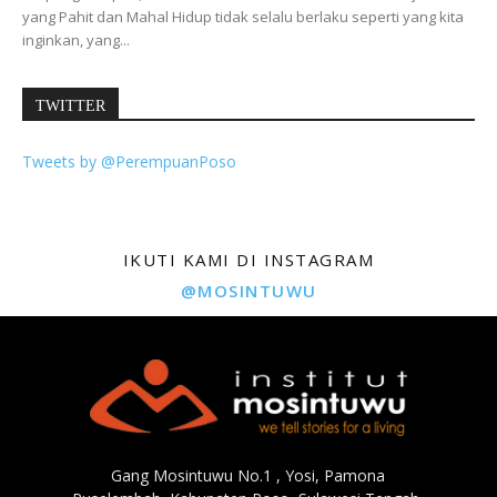
yang Pahit dan Mahal Hidup tidak selalu berlaku seperti yang kita
inginkan, yang...
TWITTER
Tweets by @PerempuanPoso
IKUTI KAMI DI INSTAGRAM
@MOSINTUWU
Gang Mosintuwu No.1 , Yosi, Pamona