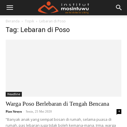
Beranda
Topik
Lebaran di Poso
Tag: Lebaran di Poso
Headline
Warga Poso Berlebaran di Tengah Bencana
-
Pian Siruyu
Senin, 25 Mei 2020
0
“Banyak anak yang sempat bosan di rumah, selama puasa di
rumah, pas lebaran juga tidak boleh kemana-mana. Irma, warga