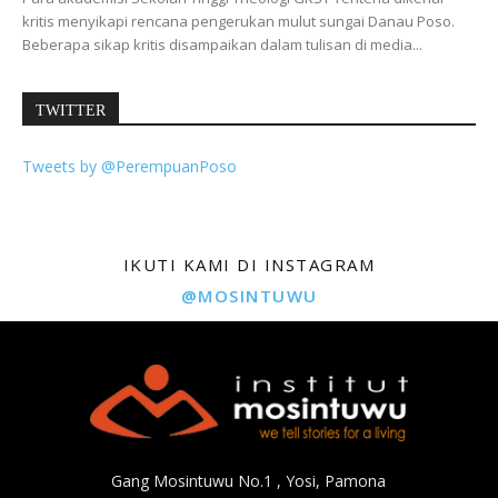
kritis menyikapi rencana pengerukan mulut sungai Danau Poso.
Beberapa sikap kritis disampaikan dalam tulisan di media...
TWITTER
Tweets by @PerempuanPoso
IKUTI KAMI DI INSTAGRAM
@MOSINTUWU
Gang Mosintuwu No.1 , Yosi, Pamona