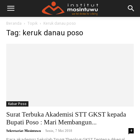
Beranda
Topik
Keruk danau poso
Tag: keruk danau poso
Kabar Poso
Surat Terbuka Akademisi STT GKST kepada
Bupati Poso : Mari Membangun...
-
Sekretariat Mosintuwu
Senin, 7 Mei 2018
0
Para akademisi Sekolah Tinggi Theologi GKST Tentena dikenal