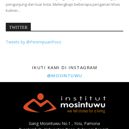
pengunjung dari luar kota. Melengkapi beberapa penganan khas
kuliner...
TWITTER
Tweets by @PerempuanPoso
IKUTI KAMI DI INSTAGRAM
@MOSINTUWU
Gang Mosintuwu No.1 , Yosi, Pamona