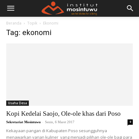
Beranda
Topik
Ekonomi
Tag: ekonomi
Usaha Desa
Kopi Kedelai Saojo, Ole-ole khas dari Poso
-
Sekretariat Mosintuwu
Senin, 6 Maret 2017
0
Kekayaan pangan di Kabupaten Poso sesungguhnya
menawarkan varian kuliner yang menjadi pilihan ole-ole bagi para