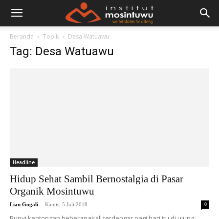
Beranda
Topik
Desa Watuawu
Tag: Desa Watuawu
Headline
Hidup Sehat Sambil Bernostalgia di Pasar
Organik Mosintuwu
-
Lian Gogali
Kamis, 5 Juli 2018
0
Bunyi kentongan beberapakali terdengar pagi hari itu di ujung