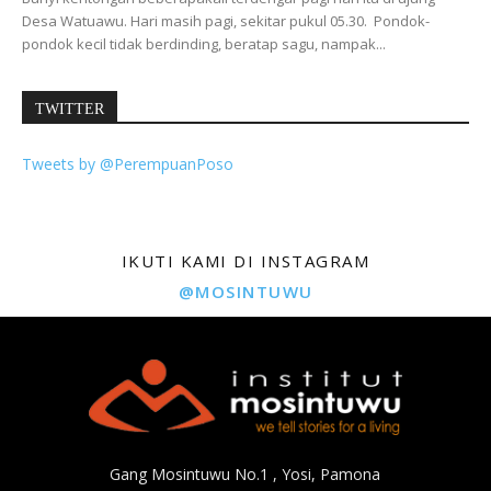
Desa Watuawu. Hari masih pagi, sekitar pukul 05.30. Pondok-
pondok kecil tidak berdinding, beratap sagu, nampak...
TWITTER
Tweets by @PerempuanPoso
IKUTI KAMI DI INSTAGRAM
@MOSINTUWU
Gang Mosintuwu No.1 , Yosi, Pamona