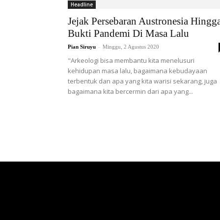
Headline
Jejak Persebaran Austronesia Hingg
Bukti Pandemi Di Masa Lalu
-
Pian Siruyu
Minggu, 2 Agustus 2020
"Arkeologi bisa membantu kita menelusuri
kehidupan masa lalu, bagaimana kebudayaan
terbentuk dan apa yang kita warisi sekarang, juga
bagaimana kita bercermin dari apa yang...