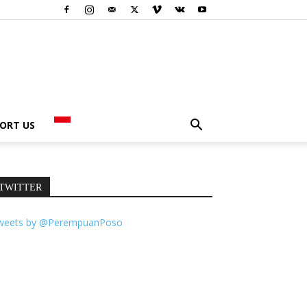
ORT US
TWITTER
weets by @PerempuanPoso