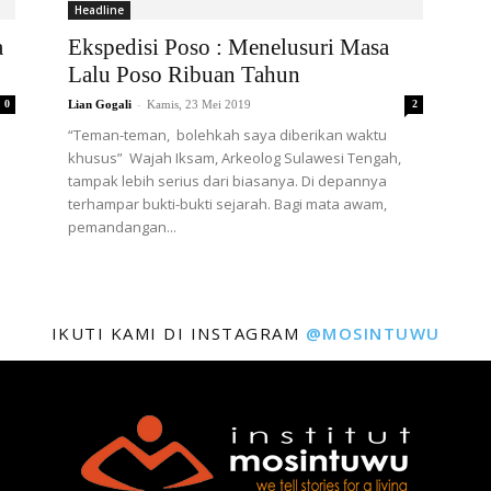
Headline
a
Ekspedisi Poso : Menelusuri Masa
Lalu Poso Ribuan Tahun
-
0
Lian Gogali
Kamis, 23 Mei 2019
2
“Teman-teman, bolehkah saya diberikan waktu
khusus” Wajah Iksam, Arkeolog Sulawesi Tengah,
tampak lebih serius dari biasanya. Di depannya
terhampar bukti-bukti sejarah. Bagi mata awam,
pemandangan...
IKUTI KAMI DI INSTAGRAM
@MOSINTUWU