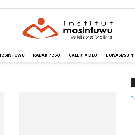
 MOSINTUWU
KABAR POSO
GALERI VIDEO
DONASI/SUPP
mosintuwu.com
T