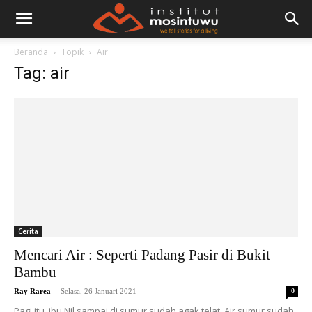
Beranda
Topik
Air
Tag: air
Cerita
Mencari Air : Seperti Padang Pasir di Bukit
Bambu
-
Ray Rarea
Selasa, 26 Januari 2021
0
Pagi itu, ibu Nil sampai di sumur sudah agak telat. Air sumur sudah