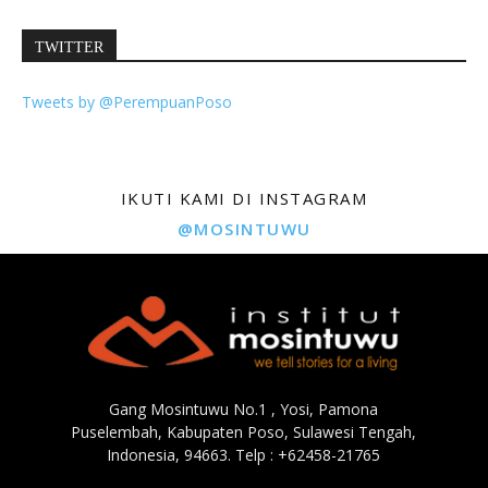
TWITTER
Tweets by @PerempuanPoso
IKUTI KAMI DI INSTAGRAM
@MOSINTUWU
Gang Mosintuwu No.1 , Yosi, Pamona
Puselembah, Kabupaten Poso, Sulawesi Tengah,
Indonesia, 94663. Telp : +62458-21765