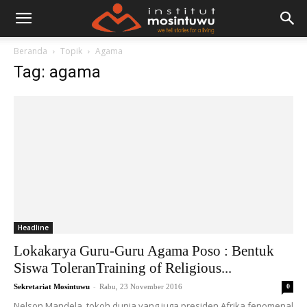
Beranda
Topik
Agama
Tag: agama
Headline
Lokakarya Guru-Guru Agama Poso : Bentuk
Siswa ToleranTraining of Religious...
-
Sekretariat Mosintuwu
Rabu, 23 November 2016
0
Nelson Mandela, tokoh dunia yang juga presiden Afrika fenomenal