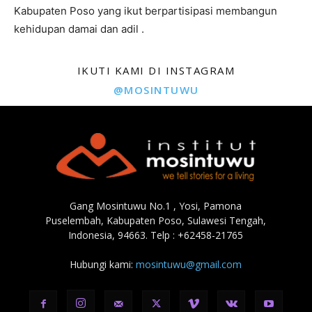
Kabupaten Poso yang ikut berpartisipasi membangun
kehidupan damai dan adil .
IKUTI KAMI DI INSTAGRAM
@MOSINTUWU
Gang Mosintuwu No.1 , Yosi, Pamona
Puselembah, Kabupaten Poso, Sulawesi Tengah,
Indonesia, 94663. Telp : +62458-21765
Hubungi kami:
mosintuwu@gmail.com