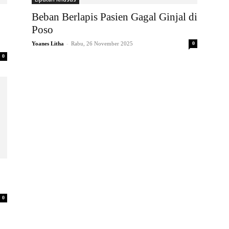
Beban Berlapis Pasien Gagal Ginjal di
Poso
-
Yoanes Litha
Rabu, 26 November 2025
0
0
0