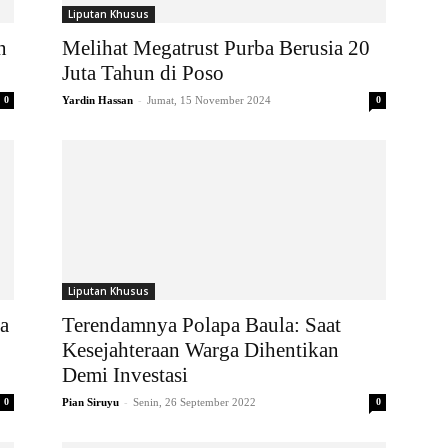
Liputan Khusus
n
Melihat Megatrust Purba Berusia 20
Juta Tahun di Poso
-
0
Yardin Hassan
Jumat, 15 November 2024
0
Liputan Khusus
ba
Terendamnya Polapa Baula: Saat
Kesejahteraan Warga Dihentikan
Demi Investasi
-
0
Pian Siruyu
Senin, 26 September 2022
0