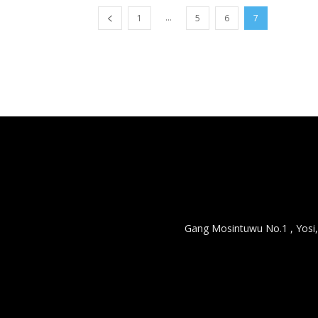
...
1
5
6
7
Gang Mosintuwu No.1 , Yosi